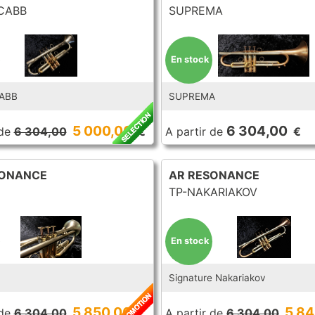
CABB
SUPREMA
En stock
ABB
SUPREMA
5 000,00
6 304,00
de
6 304,00
€
A partir de
€
SONANCE
AR RESONANCE
E
TP-NAKARIAKOV
En stock
Signature Nakariakov
5 850,00
5 84
de
6 304,00
€
A partir de
6 304,00