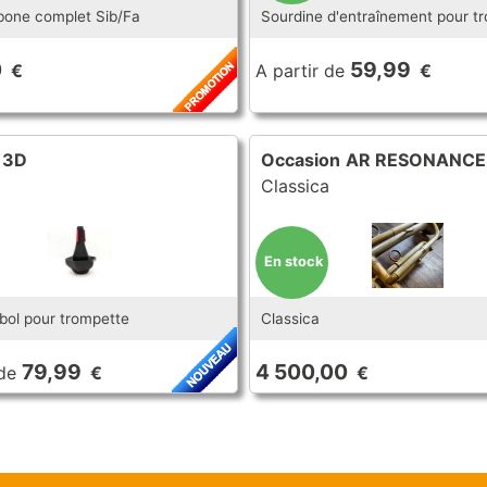
bone complet Sib/Fa
Sourdine d'entraînement pour t
0
59,99
€
A partir de
€
 3D
Occasion
AR RESONANCE
Classica
En stock
bol pour trompette
Classica
79,99
4 500,00
de
€
€