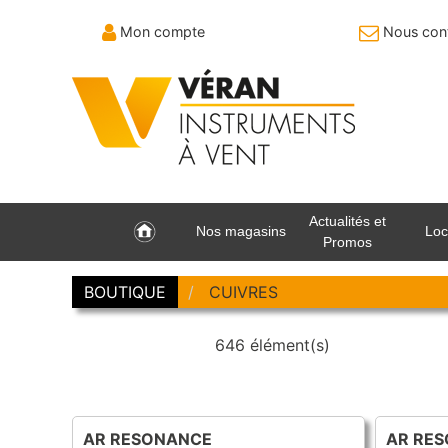
Mon compte
Nous cont
Actualités et
Nos magasins
Loc
Promos
BOUTIQUE
CUIVRES
646 élément(s)
AR RESONANCE
AR RE