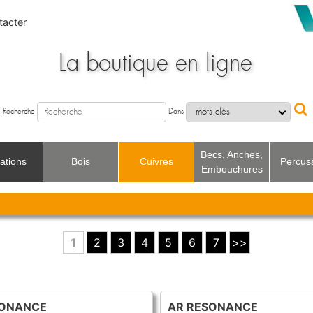
acter
La boutique en ligne
Recherche
Dans
Becs, Anches,
ations
Bois
Cuivres
Percus
Embouchures
Recherche
Dans
1
2
3
4
5
6
7
>>
SONANCE
AR RESONANCE