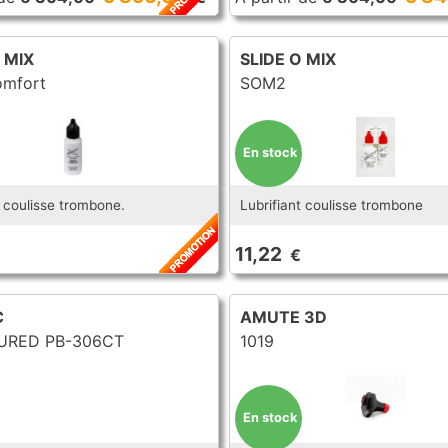
 MIX
SLIDE O MIX
omfort
SOM2
En stock
t coulisse trombone.
Lubrifiant coulisse trombone
11,22
€
C
AMUTE 3D
RED PB-306CT
1019
En stock