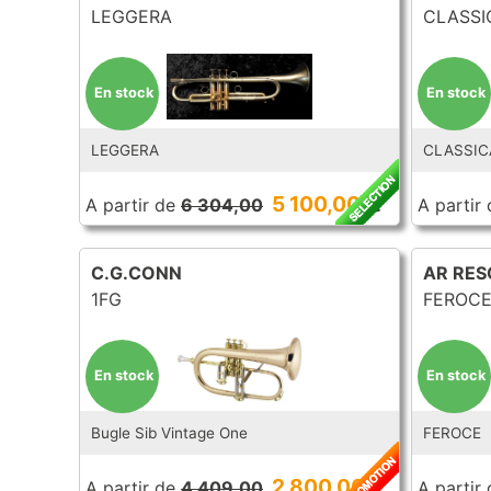
LEGGERA
CLASSI
En stock
En stock
LEGGERA
CLASSIC
5 100,00
A partir de
6 304,00
€
A partir 
C.G.CONN
AR RE
1FG
FEROC
En stock
En stock
Bugle Sib Vintage One
FEROCE
2 800,00
A partir de
4 409,00
€
A partir 