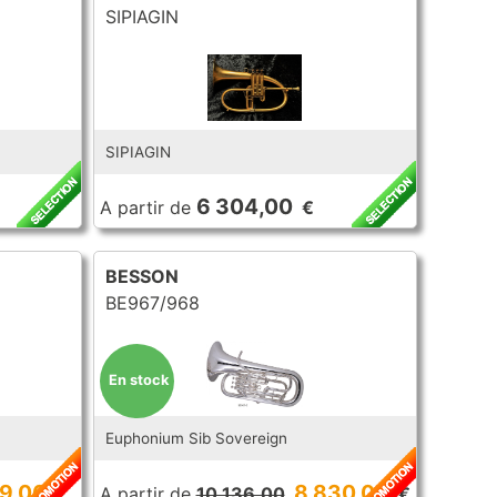
SIPIAGIN
SIPIAGIN
6 304,00
A partir de
€
BESSON
BE967/968
En stock
Euphonium Sib Sovereign
9,00
8 830,00
€
A partir de
10 136,00
€