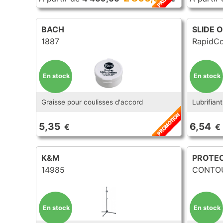
BACH
SLIDE O
1887
RapidC
En stock
En stock
Graisse pour coulisses d'accord
Lubrifian
5,35
6,54
€
€
K&M
PROTE
14985
CONTOU
En stock
En stock