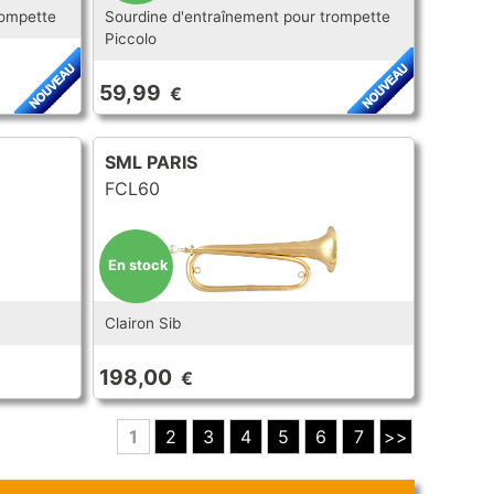
rompette
Sourdine d'entraînement pour trompette
Piccolo
59,99
€
SML PARIS
FCL60
En stock
Clairon Sib
198,00
€
1
2
3
4
5
6
7
>>