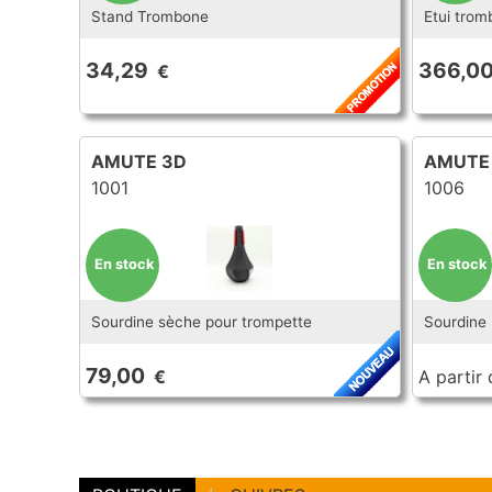
Stand Trombone
Etui trom
34,29
366,0
€
AMUTE 3D
AMUTE
1001
1006
En stock
En stock
Sourdine sèche pour trompette
Sourdine 
79,00
€
A partir 