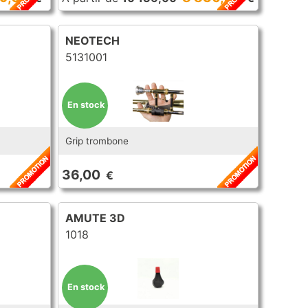
NEOTECH
5131001
En stock
Grip trombone
36,00
€
AMUTE 3D
1018
En stock