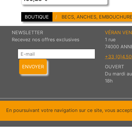
BOUTIQUE
BECS, ANCHES, EMBOUCHUR
NEWSLETTER
VÉRAN VEN
Recevez nos offres exclusives
1 rue
74000 ANN
+33 (0)4.50.
ENVOYER
OUVERT
Du mardi au 
18h
En poursuivant votre navigation sur ce site, vous accept