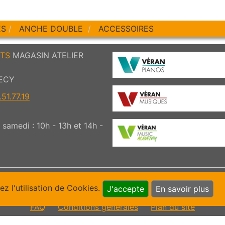
ES
ANCHE DOUBLE
ACCESSOIRES
TS
MAGASIN ATELIER
ECY
51.77.19
samedi : 10h - 13h et 14h -
ez l'utilisation de Cookies.
J'accepte
En savoir plus
UTILE !
FAQ
Conditions générales
Plan du site