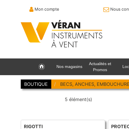
Mon compte
Nous cont
Actualités et
Nos magasins
Loc
Promos
BOUTIQUE
BECS, ANCHES, EMBOUCHUR
5 élément(s)
RIGOTTI
PROTE