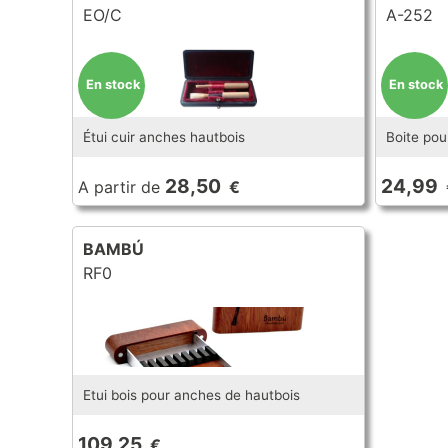
EO/C
A-252
En stock
En stock
Étui cuir anches hautbois
Boite pou
28,50
24,99
A partir de
€
BAMBÚ
RF0
Etui bois pour anches de hautbois
109,25
€