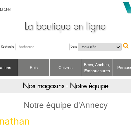
acter
La boutique en ligne
Recherche
Dans
Becs, Anches,
ations
Bois
Cuivres
Percus
Embouchures
Nos magasins - Notre équipe
Recherche
Dans
Notre équipe d'Annecy
nathan