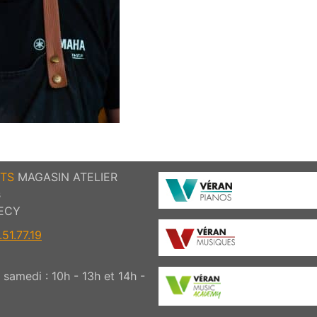
TS
MAGASIN ATELIER
s
ECY
51.77.19
samedi : 10h - 13h et 14h -