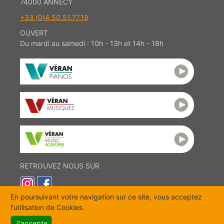
74000 ANNECY
Coups de coeur
+33 (0)4.50.51.77.19
Promotions
Promotions
OUVERT
Nouveautés
Du mardi au samedi : 10h - 13h et 14h - 18h
Nouveautés
RETROUVEZ NOUS SUR
En poursuivant votre navigation sur ce site, vous acceptez
l'utilisation de Cookies.
UTILE !
J'accepte