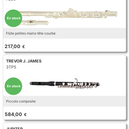
En stock
Flûte petites mains tête courbe
217,00
€
TREVOR J. JAMES
3TP5
En stock
Piccolo composite
584,00
€
JUPITER