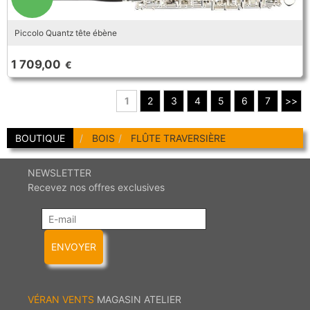
Piccolo Quantz tête ébène
1 709,00
€
1
2
3
4
5
6
7
>>
BOUTIQUE
BOIS
FLÛTE TRAVERSIÈRE
NEWSLETTER
Recevez nos offres exclusives
ENVOYER
VÉRAN VENTS
MAGASIN ATELIER