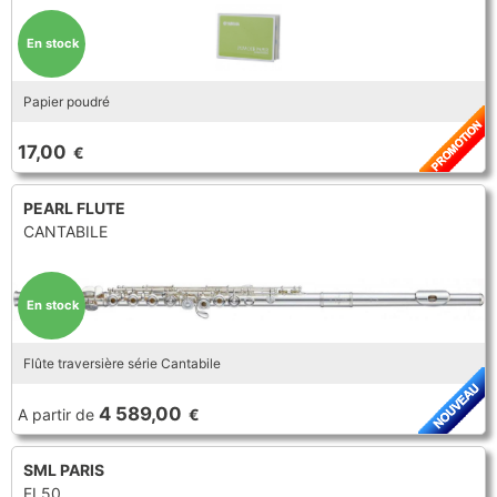
Coups de coeur
Promotions
En stock
Promotions
Nouveautés
Papier poudré
Nouveautés
17,00
€
PEARL FLUTE
CANTABILE
En stock
Flûte traversière série Cantabile
4 589,00
A partir de
€
SML PARIS
FL50