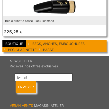
Coups de coeur
Promotions
Promotions
Nouveautés
Bec clarinette basse Black Diamond
Nouveautés
225,25
€
BOUTIQUE
BECS, ANCHES, EMBOUCHURES
BEC CLARINETTE
BASSE
NEWSLETTER
Recevez nos offres exclusives
ENVOYER
VÉRAN VENTS
MAGASIN ATELIER