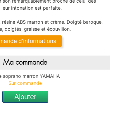
 un son remarquablement proche de celui des
leur intonation est parfaite.
t, résine ABS marron et crème. Doigté baroque.
, doigtés, graisse et écouvillon.
mande d'informations
Ma commande
te soprano marron YAMAHA
Sur commande
Ajouter