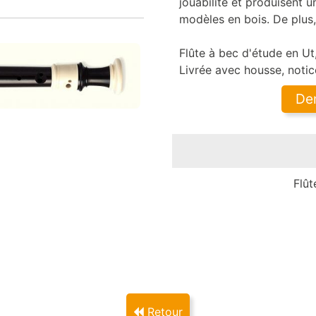
jouabilité et produisent
modèles en bois. De plus, 
Flûte à bec d'étude en U
Livrée avec housse, notice
De
Flû
Retour