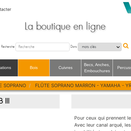
acter
La boutique en ligne
Recherche
Dans
Becs, Anches,
ations
Bois
Cuivres
Percus
Embouchures
E SOPRANO
FLÛTE SOPRANO MARRON - YAMAHA - YRS-
Recherche
Dans
III
Pour ceux qui prennent l
Avec leur canal arqué, le