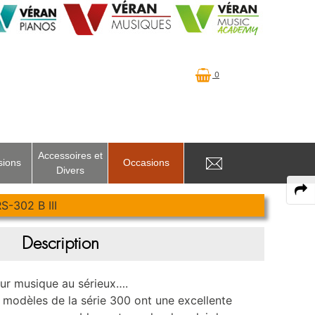
0
Accessoires et
sions
Occasions
Divers
302 B III
Description
eur musique au sérieux….
s modèles de la série 300 ont une excellente