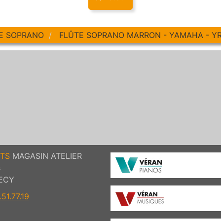
E SOPRANO
FLÛTE SOPRANO MARRON - YAMAHA - YRS-
TS
MAGASIN ATELIER
s
ECY
51.77.19