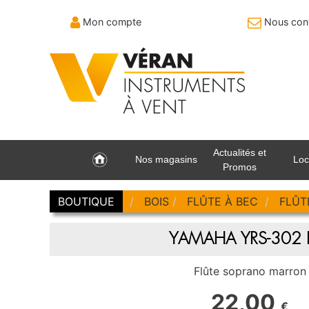
Mon compte
Nous cont
Actualités et
Nos magasins
Loc
Promos
BOUTIQUE
BOIS
FLÛTE À BEC
FLÛT
YAMAHA YRS-302 B 
Flûte soprano marron
22,00
€